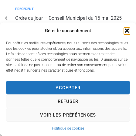
PRÉCÉDENT
Ordre du jour – Conseil Municipal du 15 mai 2025
Gérer le consentement
SUIV
Liste des délibérations examinées au CM du
Pour offrir les meilleures expériences, nous utilisons des technologies telles
que les cookies pour stocker et/ou accéder aux informations des appareils.
15/05/2025
Le fait de consentir à ces technologies nous permettra de traiter des
données telles que le comportement de navigation ou les ID uniques sur ce
site. Le fait de ne pas consentir ou de retirer son consentement peut avoir un
effet négatif sur certaines caractéristiques et fonctions.
ACCEPTER
Accessibilité
Politique des cookies
Mentions légales
Plan du site
REFUSER
Propulsé par Utopia
(sites internet de collectivités &
VOIR LES PRÉFÉRENCES
GRC/GRU)
Politique de cookies