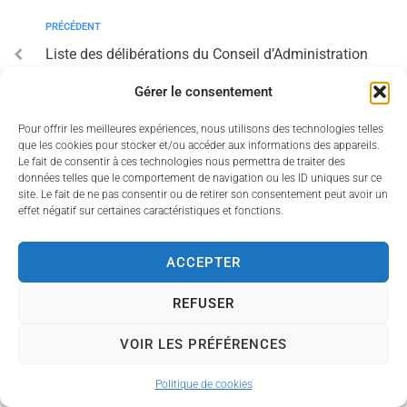
PRÉCÉDENT
Liste des délibérations du Conseil d’Administration
du CCAS – Séance du 23 octobre 2025
Gérer le consentement
SUIV
Pour offrir les meilleures expériences, nous utilisons des technologies telles
que les cookies pour stocker et/ou accéder aux informations des appareils.
PV du CM du 25/09/2025 voté le 13/11/2025
Le fait de consentir à ces technologies nous permettra de traiter des
données telles que le comportement de navigation ou les ID uniques sur ce
site. Le fait de ne pas consentir ou de retirer son consentement peut avoir un
effet négatif sur certaines caractéristiques et fonctions.
ACCEPTER
Accessibilité
Politique des cookies
Mentions légales
Plan du site
REFUSER
Propulsé par Utopia
(sites internet de collectivités &
VOIR LES PRÉFÉRENCES
GRC/GRU)
Politique de cookies