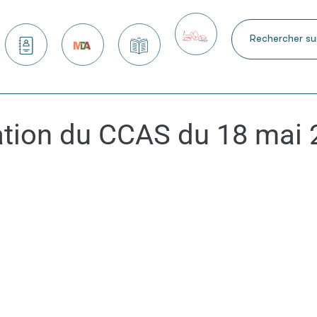
 services
Nous contacter
Maison des arts
Kiosque
Petite ville de demain
ation du CCAS du 18 mai 