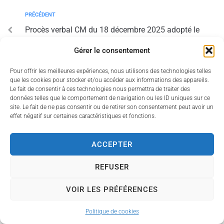
PRÉCÉDENT
Procès verbal CM du 18 décembre 2025 adopté le
13 février 2026
Gérer le consentement
SUIV
Pour offrir les meilleures expériences, nous utilisons des technologies telles
que les cookies pour stocker et/ou accéder aux informations des appareils.
Listing Marchés et Avenants CM du 13 février 2026
Le fait de consentir à ces technologies nous permettra de traiter des
données telles que le comportement de navigation ou les ID uniques sur ce
site. Le fait de ne pas consentir ou de retirer son consentement peut avoir un
effet négatif sur certaines caractéristiques et fonctions.
ACCEPTER
Accessibilité
Politique des cookies
Mentions légales
Plan du site
REFUSER
Propulsé par Utopia
(sites internet de collectivités &
VOIR LES PRÉFÉRENCES
GRC/GRU)
Politique de cookies