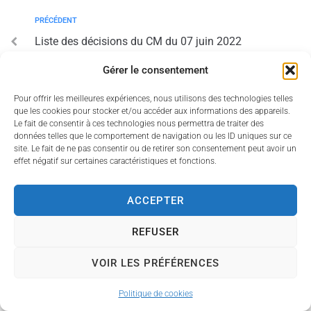
PRÉCÉDENT
Liste des décisions du CM du 07 juin 2022
Gérer le consentement
SUIV
Liste des décisions du CM du 03 février 2022
Pour offrir les meilleures expériences, nous utilisons des technologies telles
que les cookies pour stocker et/ou accéder aux informations des appareils.
Le fait de consentir à ces technologies nous permettra de traiter des
données telles que le comportement de navigation ou les ID uniques sur ce
site. Le fait de ne pas consentir ou de retirer son consentement peut avoir un
effet négatif sur certaines caractéristiques et fonctions.
Accessibilité
Politique des cookies
Mentions légales
ACCEPTER
Plan du site
REFUSER
Propulsé par Utopia
(sites internet de collectivités &
GRC/GRU)
VOIR LES PRÉFÉRENCES
Politique de cookies