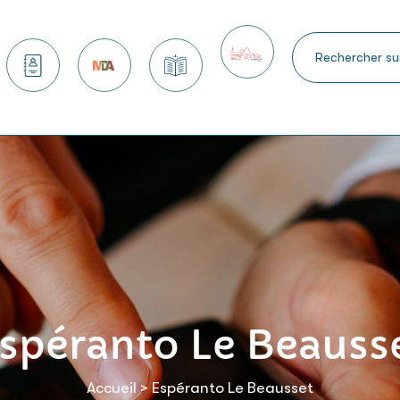
 services
Nous contacter
Maison des arts
Kiosque
Petite ville de demain
spéranto Le Beauss
Accueil
>
Espéranto Le Beausset