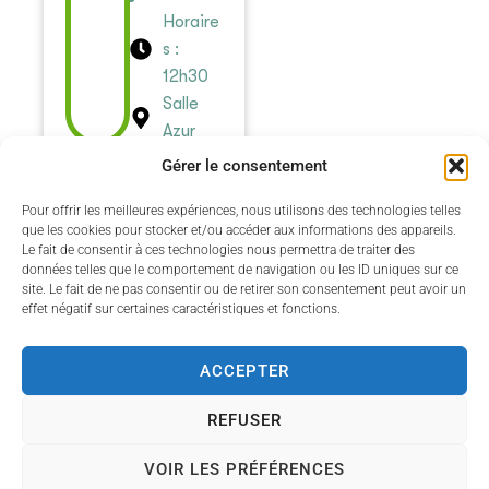
Horaire
s :
12h30
Salle
Azur
Gérer le consentement
Pour offrir les meilleures expériences, nous utilisons des technologies telles
que les cookies pour stocker et/ou accéder aux informations des appareils.
Le fait de consentir à ces technologies nous permettra de traiter des
données telles que le comportement de navigation ou les ID uniques sur ce
site. Le fait de ne pas consentir ou de retirer son consentement peut avoir un
effet négatif sur certaines caractéristiques et fonctions.
ACCEPTER
Accessibilité
Politique des cookies
Mentions légales
REFUSER
Plan du site
VOIR LES PRÉFÉRENCES
Propulsé par Utopia
(sites internet de collectivités &