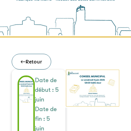
Retour
Date de
début : 5
juin
Date de
fin : 5
juin