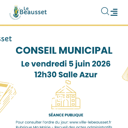
contenu
principal
Séance du Conseil
municipal
Accueil
>
Agenda
>
Séance du Conseil municipal