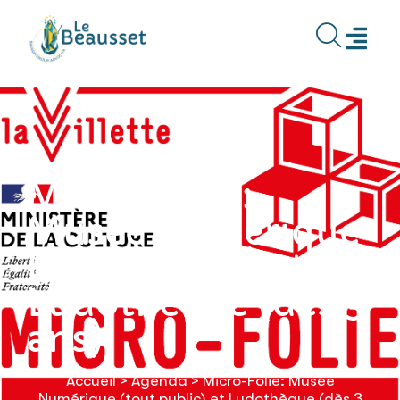
contenu
principal
Micro-Folie:
Musée Numérique
(tout public) et
Ludothèque (dès 3
ans)
Accueil
>
Agenda
>
Micro-Folie: Musée
Numérique (tout public) et Ludothèque (dès 3