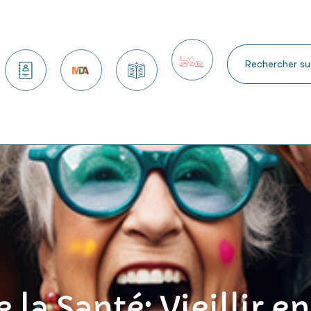
 services
Nous contacter
Maison des arts
Kiosque
Petite ville de demain
 la Santé: Vieillir e