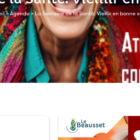
il
>
Agenda
>
La Semaine de la Santé: Vieillir en bonne 