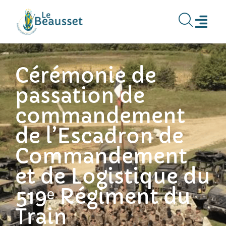
contenu
principal
Cérémonie de
passation de
commandement
de l’Escadron de
Commandement
et de Logistique du
519ᵉ Régiment du
Train