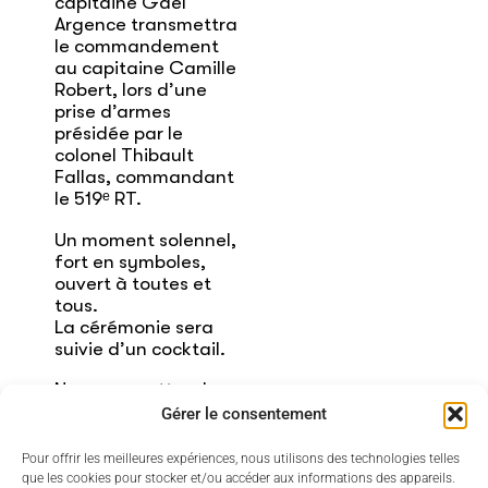
capitaine Gaël
Argence transmettra
le commandement
au capitaine Camille
Robert, lors d’une
prise d’armes
présidée par le
colonel Thibault
Fallas, commandant
le 519ᵉ RT.
Un moment solennel,
fort en symboles,
ouvert à toutes et
tous.
La cérémonie sera
suivie d’un cocktail.
Nous vous attendons
nombreux pour
Gérer le consentement
témoigner votre
soutien à nos
Pour offrir les meilleures expériences, nous utilisons des technologies telles
militaires et partager
que les cookies pour stocker et/ou accéder aux informations des appareils.