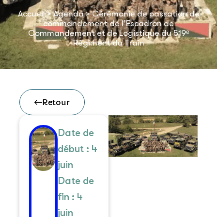
Accueil
>
Agenda
>
Cérémonie de passation de
commandement de l’Escadron de
Commandement et de Logistique du 519ᵉ
Régiment du Train
Retour
Date de
début : 4
juin
Date de
fin : 4
juin