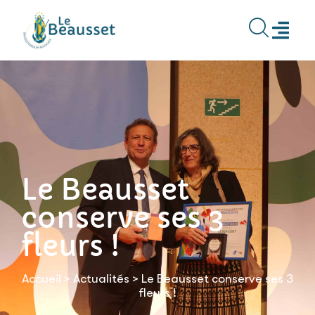
contenu
principal
Le Beausset
conserve ses 3
fleurs !
Accueil
>
Actualités
>
Le Beausset conserve ses 3
fleurs !