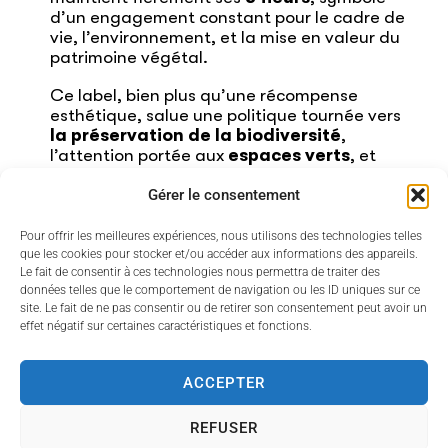
d’un engagement constant pour le cadre de
vie, l’environnement, et la mise en valeur du
patrimoine végétal.
Ce label, bien plus qu’une récompense
esthétique, salue une politique tournée vers
la préservation de la biodiversité
,
l’attention portée aux
espaces verts
, et
des actions concrètes pour améliorer le
quotidien des habitants tout en renforçant
Gérer le consentement
l’attractivité touristique du territoire.
Pour offrir les meilleures expériences, nous utilisons des technologies telles
Félicitations à tous les services et agents
que les cookies pour stocker et/ou accéder aux informations des appareils.
mobilisés au quotidien pour faire du
Le fait de consentir à ces technologies nous permettra de traiter des
Beausset une ville toujours plus agréable à
données telles que le comportement de navigation ou les ID uniques sur ce
site. Le fait de ne pas consentir ou de retirer son consentement peut avoir un
vivre… et à visiter !
effet négatif sur certaines caractéristiques et fonctions.
ACCEPTER
Accessibilité
Politique des cookies
Mentions légales
REFUSER