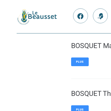
contenu
principal
Nos Facebook
France
BOSQUET Mar
PLUS
BOSQUET Thi
PLUS