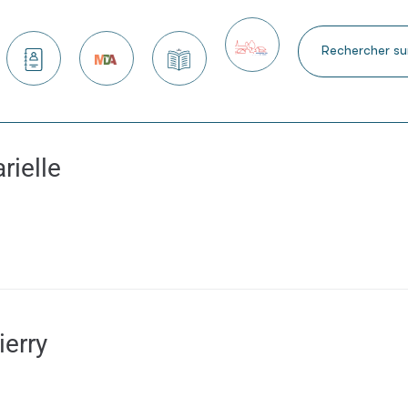
 services
Nous contacter
Maison des arts
Kiosque
Petite ville de demain
ielle
erry